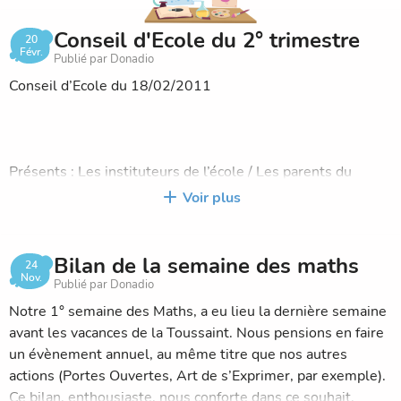
Conseil d'Ecole du 2° trimestre
20
Févr.
Publié par Donadio
Conseil d’Ecole du 18/02/2011
Présents : Les instituteurs de l’école / Les parents du
Comité /
Voir plus
Excusés : Mme Morgane Bodin, représentante de la Mairie
de secteur / M. Molinard, DDEN
Bilan de la semaine des maths
24
Nov.
Publié par Donadio
Notre 1° semaine des Maths, a eu lieu la dernière semaine
avant les vacances de la Toussaint. Nous pensions en faire
1)Bilan 1° trimestre
un évènement annuel, au même titre que nos autres
actions (Portes Ouvertes, Art de s’Exprimer, par exemple).
Ce bilan, enthousiaste, nous conforte dans ce souhait.